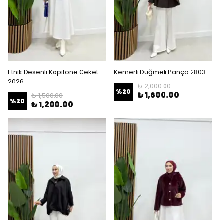
Etnik Desenli Kapitone Ceket
Kemerli Düğmeli Panço 2803
2026
₺ 2,000.00
%
20
₺ 1,600.00
₺ 1,500.00
%
20
₺ 1,200.00