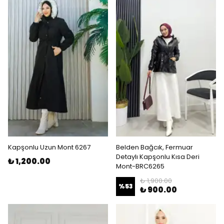
Kapşonlu Uzun Mont 6267
Belden Bağcık, Fermuar
Detaylı Kapşonlu Kısa Deri
₺ 1,200.00
Mont-BRC6265
₺ 1,900.00
%
53
₺ 900.00