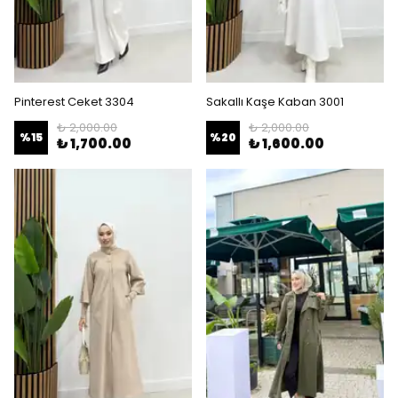
Pinterest Ceket 3304
Sakallı Kaşe Kaban 3001
₺ 2,000.00
₺ 2,000.00
%
15
%
20
₺ 1,700.00
₺ 1,600.00