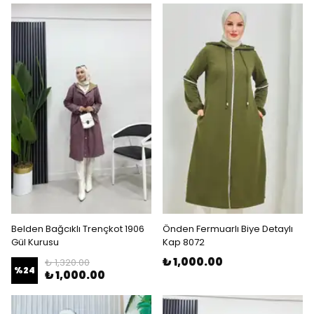
Belden Bağcıklı Trençkot 1906
Önden Fermuarlı Biye Detaylı
Gül Kurusu
Kap 8072
₺ 1,000.00
₺ 1,320.00
%
24
₺ 1,000.00