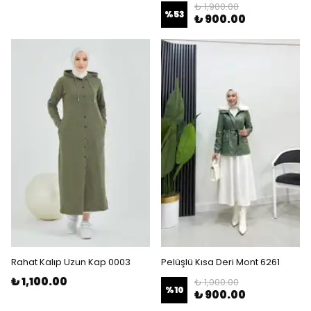
₺ 1,900.00
%
53
₺ 900.00
Rahat Kalıp Uzun Kap 0003
Pelüşlü Kısa Deri Mont 6261
₺ 1,100.00
₺ 1,000.00
%
10
₺ 900.00