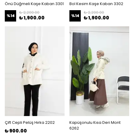
Önü Düğmeli Kaşe Kaban 3301
Bol Kesim Kaşe Kaban 3302
₺ 2,200.00
₺ 2,200.00
%
14
%
14
₺ 1,900.00
₺ 1,900.00
Çift Cepli Pelüş Hırka 2202
Kapüşonulu Kısa Deri Mont
6262
₺ 900.00