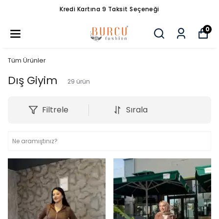
Tüm Siparişlerde Ücretsiz Kargo
0
Tüm Ürünler
Dış Giyim
29
ürün
Filtrele
Sırala