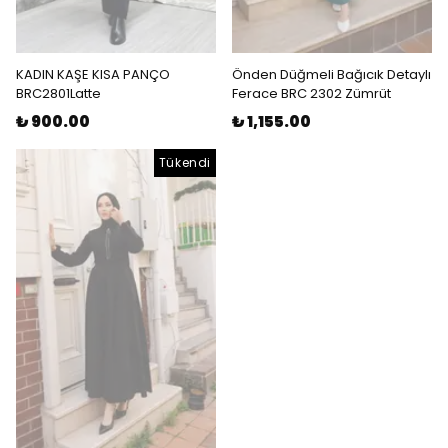
KADIN KAŞE KISA PANÇO
Önden Düğmeli Bağıcık Detaylı
BRC2801Latte
Ferace BRC 2302 Zümrüt
₺ 900.00
₺ 1,155.00
Tükendi