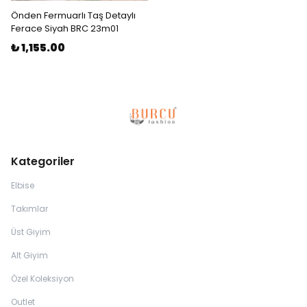
Önden Fermuarlı Taş Detaylı
Ferace Siyah BRC 23m01
₺ 1,155.00
Kategoriler
Elbise
Takımlar
Üst Giyim
Alt Giyim
Özel Koleksiyon
Outlet