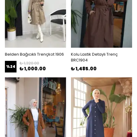
Belden Bağıcıklı Trençkot 1906
Kolu Lastik Detaylı Trenç
BRC1904
₺ 1,320.00
%
24
₺ 1,000.00
₺ 1,485.00