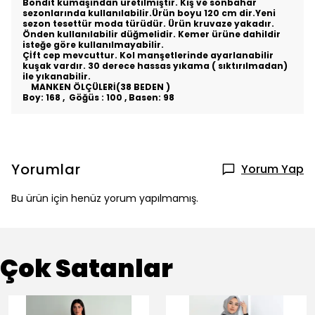
Bondit kumaşından üretilmiştir. Kış ve sonbahar
sezonlarında kullanılabilir.Ürün boyu 120 cm dir.Yeni
sezon tesettür moda türüdür. Ürün kruvaze yakadır.
Önden kullanılabilir düğmelidir. Kemer ürüne dahildir
isteğe göre kullanılmayabilir.
Çİft cep mevcuttur. Kol manşetlerinde ayarlanabilir
kuşak vardır. 30 derece hassas yıkama ( sıktırılmadan)
ile yıkanabilir.
MANKEN ÖLÇÜLERİ(38 BEDEN )
Boy: 168 , Göğüs : 100 , Basen: 98
Yorumlar
Yorum Yap
Bu ürün için henüz yorum yapılmamış.
Çok Satanlar