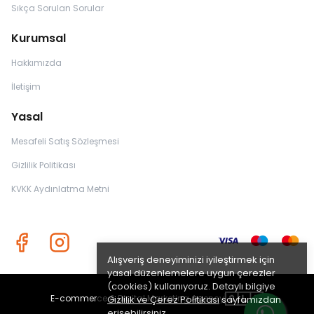
Sıkça Sorulan Sorular
Kurumsal
Hakkımızda
İletişim
Yasal
Mesafeli Satış Sözleşmesi
Gizlilik Politikası
KVKK Aydınlatma Metni
Alışveriş deneyiminizi iyileştirmek için
yasal düzenlemelere uygun çerezler
(cookies) kullanıyoruz. Detaylı bilgiye
E-commerce & Digital Marketing Agency
Gizlilik ve Çerez Politikası
sayfamızdan
erişebilirsiniz.