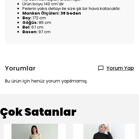
Ürün boyu 140 cm'dir
Pelerin yaka detayı ile size şık bir hava katacaktır.
Manken Ölçüleri: 38 beden
Boy:
172 cm
Göğüs:
85 cm
Bel:
67 cm
Basen:
97 cm
Yorumlar
Yorum Yap
Bu ürün için henüz yorum yapılmamış.
Çok Satanlar