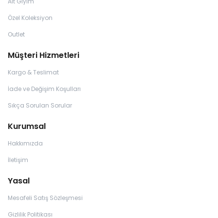
Alt Giyim
Özel Koleksiyon
Outlet
Müşteri Hizmetleri
Kargo & Teslimat
İade ve Değişim Koşulları
Sıkça Sorulan Sorular
Kurumsal
Hakkımızda
İletişim
Yasal
Mesafeli Satış Sözleşmesi
Gizlilik Politikası