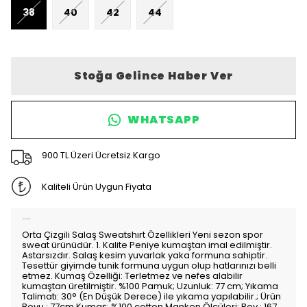
38
40
42
44
Stoğa Gelince Haber Ver
WHATSAPP
900 TL Üzeri Ücretsiz Kargo
Kaliteli Ürün Uygun Fiyata
Ürün Açıklaması
Orta Çizgili Salaş Sweatshırt Özellikleri Yeni sezon spor
sweat ürünüdür. 1. Kalite Peniye kumaştan imal edilmiştir.
Astarsızdır. Salaş kesim yuvarlak yaka formuna sahiptir.
Tesettür giyimde tunik formuna uygun olup hatlarınızı belli
etmez. Kumaş Özelliği: Terletmez ve nefes alabilir
kumaştan üretilmiştir. %100 Pamuk; Uzunluk: 77 cm; Yıkama
Talimatı: 30° (En Düşük Derece) ile yıkama yapılabilir.; Ürün
Boyu : 77cm Kumaş: %100 cotton Manken Ölçüleri: Boy : 167