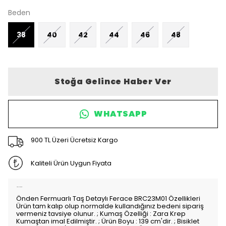
Beden
38
40
42
44
46
48
Stoğa Gelince Haber Ver
WHATSAPP
900 TL Üzeri Ücretsiz Kargo
Kaliteli Ürün Uygun Fiyata
Ürün Açıklaması
Önden Fermuarlı Taş Detaylı Ferace BRC23M01 Özellikleri
Ürün tam kalıp olup normalde kullandığınız bedeni sipariş
vermeniz tavsiye olunur. ; Kumaş Özelliği : Zara Krep
Kumaştan imal Edilmiştir. ; Ürün Boyu : 139 cm'dir. ; Bisiklet