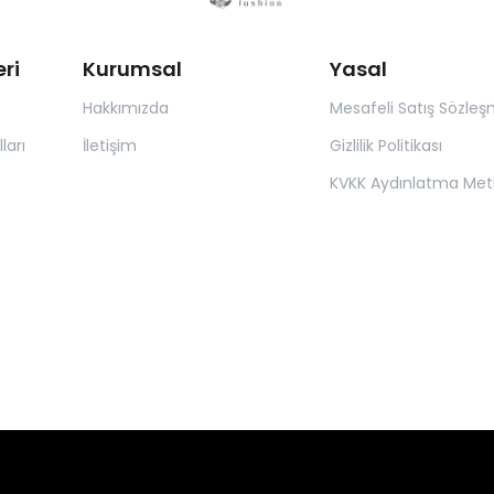
ri
Kurumsal
Yasal
Hakkımızda
Mesafeli Satış Sözleş
ları
İletişim
Gizlilik Politikası
KVKK Aydınlatma Met