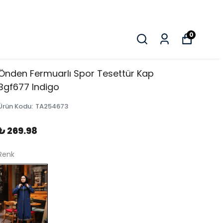
0
Önden Fermuarlı Spor Tesettür Kap
Bgf677 Indigo
Ürün Kodu
:
TA254673
₺ 269.98
Renk