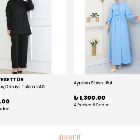
TESETTÜR
Ayrobin Elbise 1154
aş Detaylı Takım 2412
₺ 1,300.00
0.00
4 Renker 6 Beden
Beden