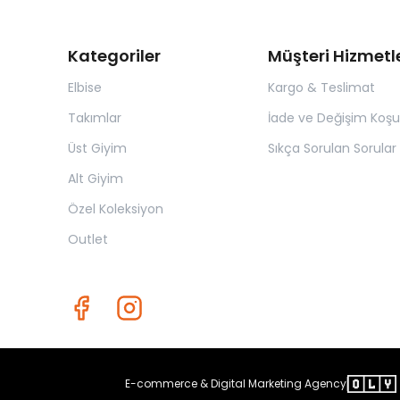
Kategoriler
Müşteri Hizmetle
Elbise
Kargo & Teslimat
Takımlar
İade ve Değişim Koşul
Üst Giyim
Sıkça Sorulan Sorular
Alt Giyim
Özel Koleksiyon
Outlet
E-commerce & Digital Marketing Agency