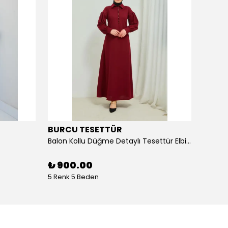
BURCU TESETTÜR
BURC
Balon Kollu Düğme Detaylı Tesettür Elbise 11m02
Bel Ku
₺ 900.00
₺ 90
5 Renk 5 Beden
4 Renk