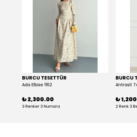
BURCU TESETTÜR
BURCU 
Ada Elbise 1162
Antrasit T
₺ 2,300.00
₺ 1,20
3 Renker 3 Numara
2 Renk 3 