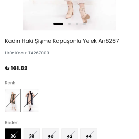
Kadın Haki Şişme Kapüşonlu Yelek An6267
Ürün Kodu
:
TA267003
₺ 161.82
Renk
Beden
36
38
40
42
44