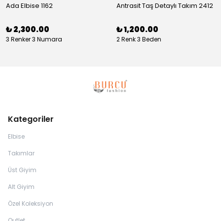
Ada Elbise 1162
Antrasit Taş Detaylı Takım 2412
₺ 2,300.00
₺ 1,200.00
3 Renker 3 Numara
2 Renk 3 Beden
Kategoriler
Elbise
Takımlar
Üst Giyim
Alt Giyim
Özel Koleksiyon
Outlet