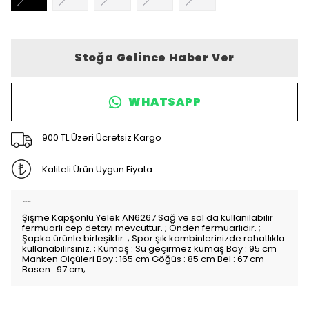
Stoğa Gelince Haber Ver
WHATSAPP
900 TL Üzeri Ücretsiz Kargo
Kaliteli Ürün Uygun Fiyata
Ürün Açıklaması
Şişme Kapşonlu Yelek AN6267 Sağ ve sol da kullanılabilir
fermuarlı cep detayı mevcuttur. ; Önden fermuarlıdır. ;
Şapka ürünle birleşiktir. ; Spor şık kombinlerinizde rahatlıkla
kullanabilirsiniz. ; Kumaş : Su geçirmez kumaş Boy : 95 cm
Manken Ölçüleri Boy : 165 cm Göğüs : 85 cm Bel : 67 cm
Basen : 97 cm;