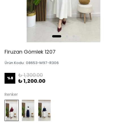
Firuzan Gömlek 1207
Ürün Kodu
:
08653-M97-R306
₺ 1,300.00
%
8
₺ 1,200.00
Renker