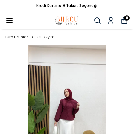
Kredi Kartına 9 Taksit Seçeneği
0
Tüm Ürünler
Üst Giyim