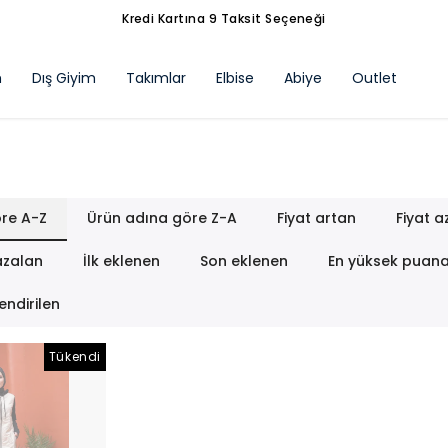
Kredi Kartına 9 Taksit Seçeneği
m
Dış Giyim
Takımlar
Elbise
Abiye
Outlet
re A-Z
Ürün adına göre Z-A
Fiyat artan
Fiyat a
azalan
İlk eklenen
Son eklenen
En yüksek puan
endirilen
Tükendi