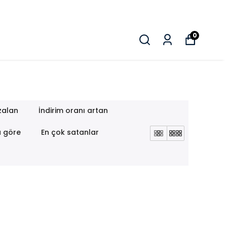
0
zalan
İndirim oranı artan
a göre
En çok satanlar