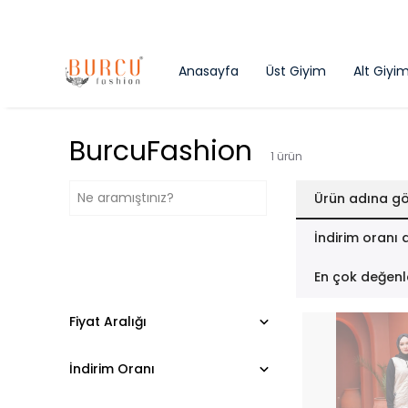
Anasayfa
Üst Giyim
Alt Giyi
BurcuFashion
1
ürün
Ürün adına gö
İndirim oranı 
En çok değenl
Fiyat Aralığı
İndirim Oranı