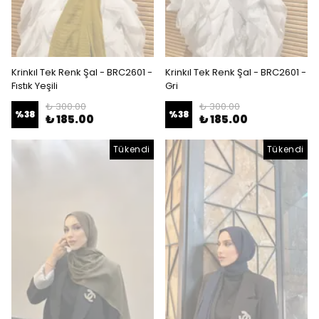
Krinkıl Tek Renk Şal - BRC2601 -
Krinkıl Tek Renk Şal - BRC2601 -
Fıstık Yeşili
Gri
₺ 300.00
₺ 300.00
%
38
%
38
₺ 185.00
₺ 185.00
Tükendi
Tükendi