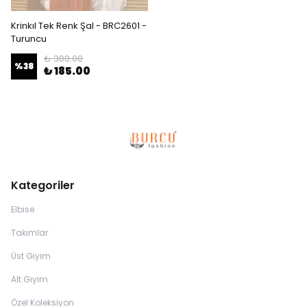
Krinkıl Tek Renk Şal - BRC2601 -
Turuncu
₺ 300.00
%
38
₺ 185.00
Kategoriler
Elbise
Takımlar
Üst Giyim
Alt Giyim
Özel Koleksiyon