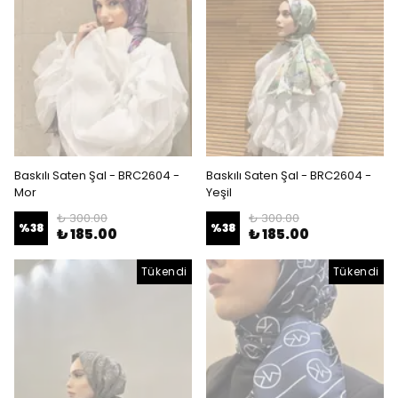
Baskılı Saten Şal - BRC2604 -
Baskılı Saten Şal - BRC2604 -
Mor
Yeşil
₺ 300.00
₺ 300.00
%
38
%
38
₺ 185.00
₺ 185.00
Tükendi
Tükendi