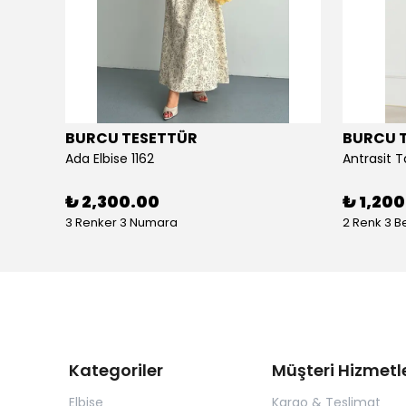
BURCU TESETTÜR
BURCU 
Ada Elbise 1162
Antrasit T
₺ 2,300.00
₺ 1,20
3 Renker 3 Numara
2 Renk 3 
Kategoriler
Müşteri Hizmetle
Elbise
Kargo & Teslimat