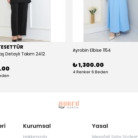
TESETTÜR
Ayrobin Elbise 1154
aş Detaylı Takım 2412
₺ 1,300.00
0.00
4 Renker 6 Beden
Beden
ri
Kurumsal
Yasal
Hakkımızda
Mesafeli Satış Sözleş