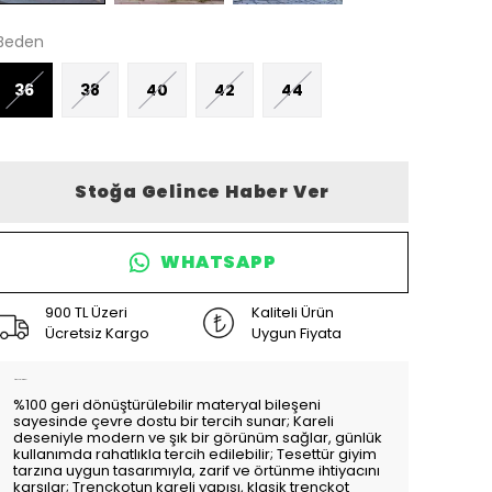
Beden
36
38
40
42
44
Stoğa Gelince Haber Ver
WHATSAPP
900 TL Üzeri
Kaliteli Ürün
Ücretsiz Kargo
Uygun Fiyata
Ürün Açıklaması
%100 geri dönüştürülebilir materyal bileşeni
sayesinde çevre dostu bir tercih sunar; Kareli
deseniyle modern ve şık bir görünüm sağlar, günlük
kullanımda rahatlıkla tercih edilebilir; Tesettür giyim
tarzına uygun tasarımıyla, zarif ve örtünme ihtiyacını
karşılar; Trençkotun kareli yapısı, klasik trençkot