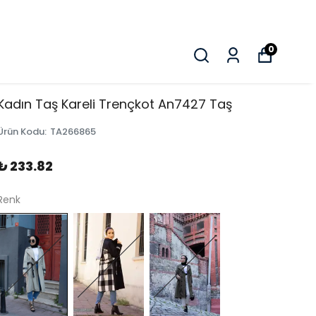
0
Kadın Taş Kareli Trençkot An7427 Taş
Ürün Kodu
:
TA266865
₺ 233.82
Renk