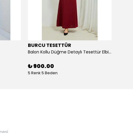
BURCU TESETTÜR
BURC
Balon Kollu Düğme Detaylı Tesettür Elbise 11m02
Bel Ku
₺ 900.00
₺ 90
5 Renk 5 Beden
4 Renk
mesi