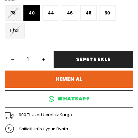
38
40
44
46
48
50
L/XL
SEPETE EKLE
HEMEN AL
WHATSAPP
900 TL Üzeri Ücretsiz Kargo
Kaliteli Ürün Uygun Fiyata