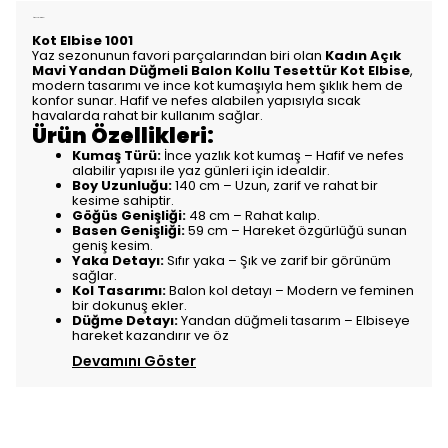
Ürün Açıklaması
Kot Elbise 1001
Yaz sezonunun favori parçalarından biri olan
Kadın Açık
Mavi Yandan Düğmeli Balon Kollu Tesettür Kot Elbise
,
modern tasarımı ve ince kot kumaşıyla hem şıklık hem de
konfor sunar. Hafif ve nefes alabilen yapısıyla sıcak
havalarda rahat bir kullanım sağlar.
Ürün Özellikleri:
Kumaş Türü:
İnce yazlık kot kumaş – Hafif ve nefes
alabilir yapısı ile yaz günleri için idealdir.
Boy Uzunluğu:
140 cm – Uzun, zarif ve rahat bir
kesime sahiptir.
Göğüs Genişliği:
48 cm – Rahat kalıp.
Basen Genişliği:
59 cm – Hareket özgürlüğü sunan
geniş kesim.
Yaka Detayı:
Sıfır yaka – Şık ve zarif bir görünüm
sağlar.
Kol Tasarımı:
Balon kol detayı – Modern ve feminen
bir dokunuş ekler.
Düğme Detayı:
Yandan düğmeli tasarım – Elbiseye
hareket kazandırır ve öz
Devamını Göster