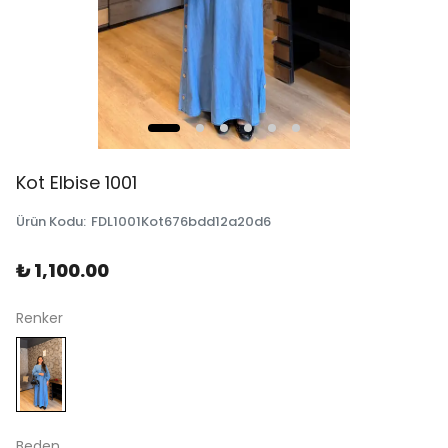
Kot Elbise 1001
Ürün Kodu
:
FDL1001Kot676bdd12a20d6
₺ 1,100.00
Renker
Beden