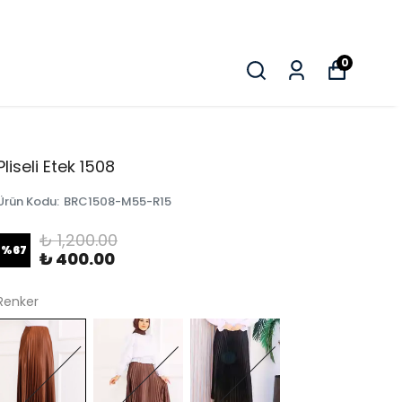
0
Pliseli Etek 1508
Ürün Kodu
:
BRC1508-M55-R15
₺ 1,200.00
%
67
₺ 400.00
Renker