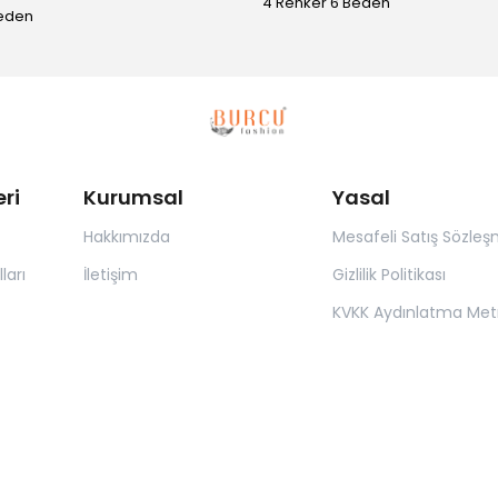
4 Renker 6 Beden
Beden
ri
Kurumsal
Yasal
Hakkımızda
Mesafeli Satış Sözleş
ları
İletişim
Gizlilik Politikası
KVKK Aydınlatma Met