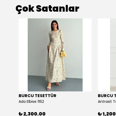
Çok Satanlar
BURCU TESETTÜR
BURCU 
Ada Elbise 1162
Antrasit T
₺ 2,300.00
₺ 1,20