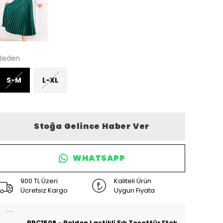
Beden
S-M
L-XL
Stoğa Gelince Haber Ver
WHATSAPP
900 TL Üzeri
Kaliteli Ürün
Ücretsiz Kargo
Uygun Fiyata
Ürün Açıklaması
BRC1508 - Belden Lastikli Şık Tesettür Etek