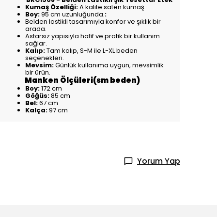
Kumaş Özelliği:
A kalite saten kumaş
Boy:
95 cm uzunluğunda.
:
Belden lastikli tasarımıyla konfor ve şıklık bir
arada.
Astarsız yapısıyla hafif ve pratik bir kullanım
sağlar.
Kalıp:
Tam kalıp, S-M ile L-XL beden
seçenekleri.
Mevsim:
Günlük kullanıma uygun, mevsimlik
bir ürün.
Manken Ölçüleri(sm beden)
Boy:
172 cm
Göğüs:
85 cm
Bel:
67 cm
Kalça:
97 cm
Yorum Yap