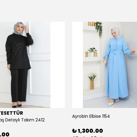
TESETTÜR
Ayrobin Elbise 1154
aş Detaylı Takım 2412
₺ 1,300.00
0.00