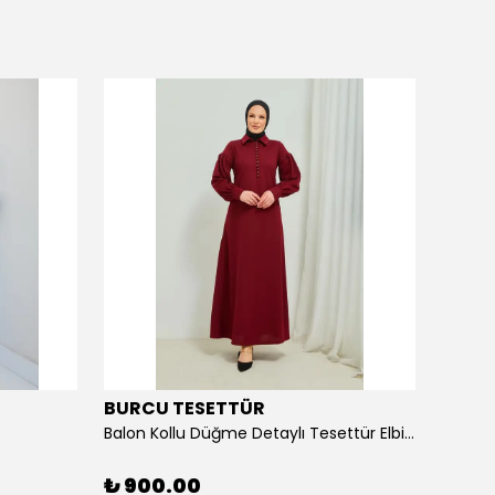
BURCU TESETTÜR
BURC
Balon Kollu Düğme Detaylı Tesettür Elbise 11m02
Bel Ku
₺ 900.00
₺ 90