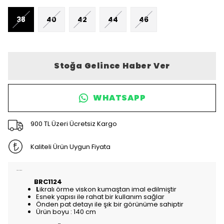
38
40
42
44
46
Stoğa Gelince Haber Ver
WHATSAPP
900 TL Üzeri Ücretsiz Kargo
Kaliteli Ürün Uygun Fiyata
Ürün Açıklaması
BRC1124
L
ikralı örme viskon kumaştan imal edilmiştir
Esnek yapısı ile rahat bir kullanım sağlar
Önden pat detayı ile şık bir görünüme sahiptir
Ürün boyu : 140 cm