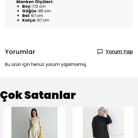
Manken Ölçüleri:
Boy:
172 cm
Göğüs:
85 cm
Bel:
67 cm
Kalça:
97 cm
Yorumlar
Yorum Yap
Bu ürün için henüz yorum yapılmamış.
Çok Satanlar