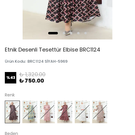
Etnik Desenli Tesettür Elbise BRC1124
Ürün Kodu
:
BRC1124 SİYAH-5969
₺ 1,320.00
%
43
₺ 750.00
Renk
Beden