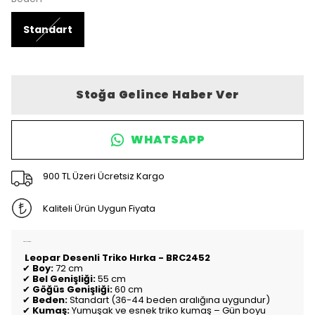
Standart
Stoğa Gelince Haber Ver
WHATSAPP
900 TL Üzeri Ücretsiz Kargo
Kaliteli Ürün Uygun Fiyata
Ürün Açıklaması
Leopar Desenli Triko Hırka - BRC2452
✔
Boy:
72 cm
✔
Bel Genişliği:
55 cm
✔
Göğüs Genişliği:
60 cm
✔
Beden:
Standart (36-44 beden aralığına uygundur)
✔
Kumaş:
Yumuşak ve esnek triko kumaş – Gün boyu