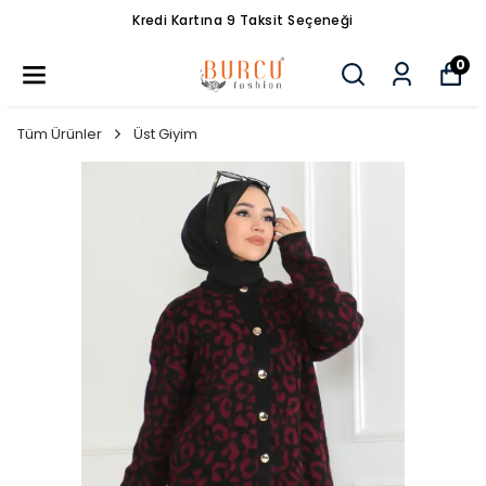
Kredi Kartına 9 Taksit Seçeneği
0
Tüm Ürünler
Üst Giyim