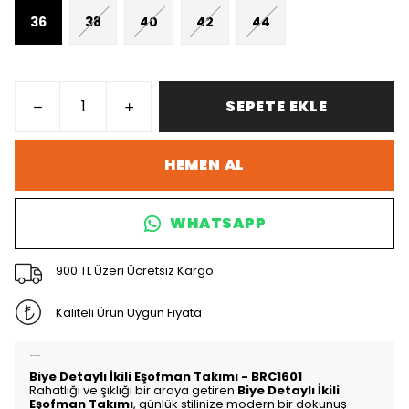
36
38
40
42
44
SEPETE EKLE
HEMEN AL
WHATSAPP
900 TL Üzeri Ücretsiz Kargo
Kaliteli Ürün Uygun Fiyata
Ürün Açıklaması
Biye Detaylı İkili Eşofman Takımı - BRC1601
Rahatlığı ve şıklığı bir araya getiren
Biye Detaylı İkili
Eşofman Takımı
, günlük stilinize modern bir dokunuş