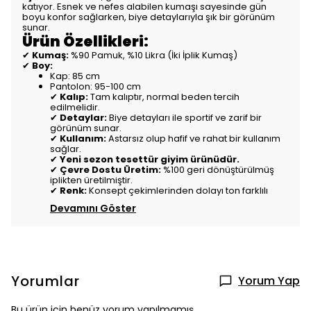
katıyor. Esnek ve nefes alabilen kumaşı sayesinde gün
boyu konfor sağlarken, biye detaylarıyla şık bir görünüm
sunar.
Ürün Özellikleri:
✔
Kumaş:
%90 Pamuk, %10 Likra (İki İplik Kumaş)
✔
Boy:
Kap: 85 cm
Pantolon: 95-100 cm
✔
Kalıp:
Tam kalıptır, normal beden tercih
edilmelidir.
✔
Detaylar:
Biye detayları ile sportif ve zarif bir
görünüm sunar.
✔
Kullanım:
Astarsız olup hafif ve rahat bir kullanım
sağlar.
✔
Yeni sezon tesettür giyim ürünüdür.
✔
Çevre Dostu Üretim:
%100 geri dönüştürülmüş
iplikten üretilmiştir.
✔
Renk:
Konsept çekimlerinden dolayı ton farklılı
Devamını Göster
Yorumlar
Yorum Yap
Bu ürün için henüz yorum yapılmamış.