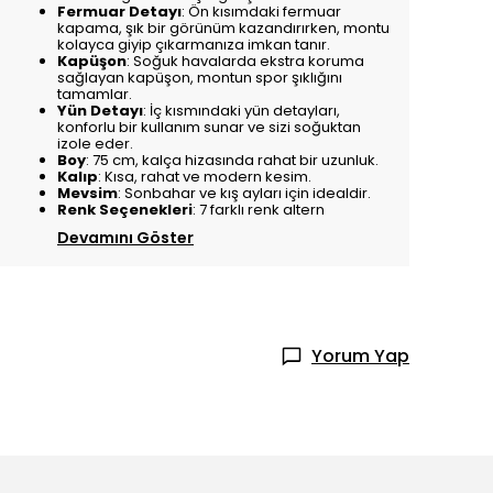
Fermuar Detayı
: Ön kısımdaki fermuar
kapama, şık bir görünüm kazandırırken, montu
kolayca giyip çıkarmanıza imkan tanır.
Kapüşon
: Soğuk havalarda ekstra koruma
sağlayan kapüşon, montun spor şıklığını
tamamlar.
Yün Detayı
: İç kısmındaki yün detayları,
konforlu bir kullanım sunar ve sizi soğuktan
izole eder.
Boy
: 75 cm, kalça hizasında rahat bir uzunluk.
Kalıp
: Kısa, rahat ve modern kesim.
Mevsim
: Sonbahar ve kış ayları için idealdir.
Renk Seçenekleri
: 7 farklı renk altern
Devamını Göster
Yorum Yap