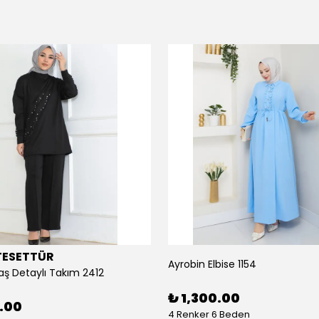
TESETTÜR
Ayrobin Elbise 1154
aş Detaylı Takım 2412
₺ 1,300.00
0.00
4 Renker 6 Beden