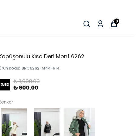
0
Kapüşonulu Kısa Deri Mont 6262
Ürün Kodu
:
BRC6262-M44-R14
₺ 1,900.00
%
53
₺ 900.00
Renker