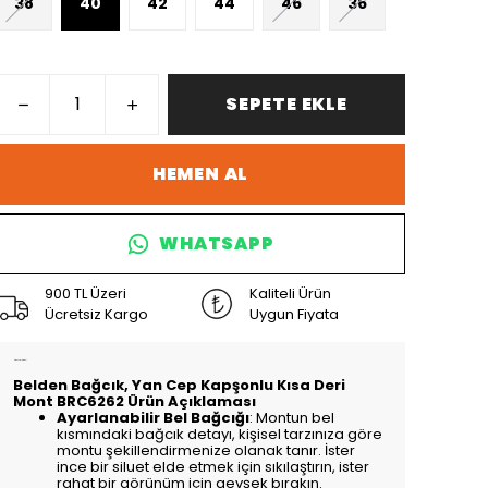
38
40
42
44
46
36
SEPETE EKLE
HEMEN AL
WHATSAPP
900 TL Üzeri
Kaliteli Ürün
Ücretsiz Kargo
Uygun Fiyata
Ürün Açıklaması
Belden Bağcık, Yan Cep Kapşonlu Kısa Deri
Mont BRC6262 Ürün Açıklaması
Ayarlanabilir Bel Bağcığı
: Montun bel
kısmındaki bağcık detayı, kişisel tarzınıza göre
montu şekillendirmenize olanak tanır. İster
ince bir siluet elde etmek için sıkılaştırın, ister
rahat bir görünüm için gevşek bırakın.