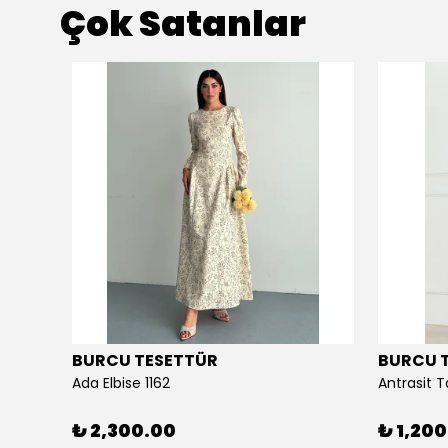
Çok Satanlar
BURCU TESETTÜR
BURCU 
Ada Elbise 1162
Antrasit T
₺ 2,300.00
₺ 1,20