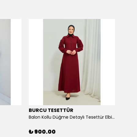
BURCU TESETTÜR
BURC
Balon Kollu Düğme Detaylı Tesettür Elbise 11m02
Bel Ku
₺ 900.00
₺ 90