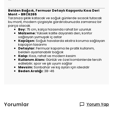
Ürün Açıklaması
Belden Bağcık, Fermuar Detaylı Kapşonlu Kısa Deri
Mont - BRC6265
Tarzınıza şıklık katacak ve soğuk günlerde sıcacık tutacak
bu mont, modern çizgisiyle gardırobunuzda zamansız bir
parça olacak.
Boy:
75 cm, kalça hizasında rahat bir uzunluk
Malzeme:
Yüksek kalite dayanıklı deri, konfor
sağlayan yumuşak iç astar
Kapüşon:
Soğuk havalarda ekstra koruma sağlayan
kapüşon tasarımı
Detaylar:
Fermuar kapama ile pratik kullanım,
belden ayarlanabilir bağcık
Kalıp:
Kısa, rahat ve modern kesim
Kullanım Alanı:
Günlük ve özel kombinlerde tercih
edilebilir; spor ve şık uyum sağlar
Mevsim:
Sonbahar ve kış ayları için idealdir
Beden Aralığı:
38-46
Yorumlar
Yorum Yap