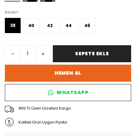
Beden
38
40
42
44
46
SEPETE EKLE
HEMEN AL
WHATSAPP
900 TL Üzeri Ücretsiz Kargo
Kaliteli Ürün Uygun Fiyata