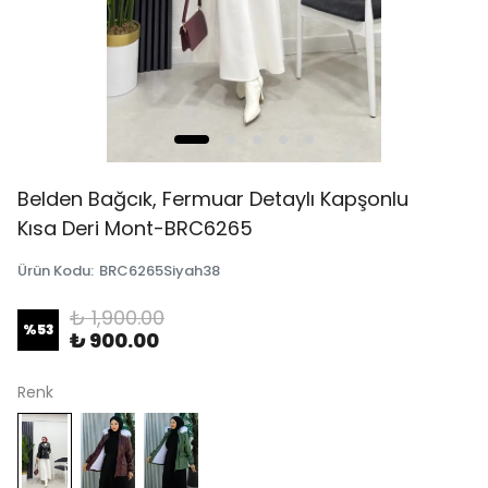
Belden Bağcık, Fermuar Detaylı Kapşonlu
Kısa Deri Mont-BRC6265
Ürün Kodu
:
BRC6265Siyah38
₺ 1,900.00
%
53
₺ 900.00
Renk