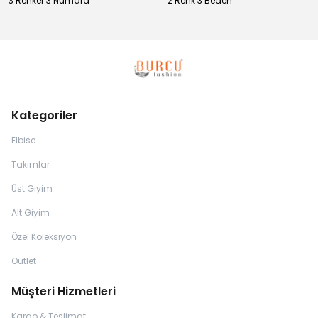
3 Renker 3 Numara
2 Renk 3 Beden
Kategoriler
Elbise
Takımlar
Üst Giyim
Alt Giyim
Özel Koleksiyon
Outlet
Müşteri Hizmetleri
Kargo & Teslimat